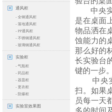
验台的桌
通风柜
中央实验
- 全钢通风柜
是在桌面
- 落地通风柜
物品洒在
- PP通风柜
- 不锈钢通风柜
蚀能力的
- 玻璃钢通风柜
那么好的
实验柜
长实验台
- 气瓶柜
键的一步
- 药品柜
中央实验
- 器皿柜
- 更衣柜
扫。如果
- 防爆柜
员每一天
实验室效果图
多的时间