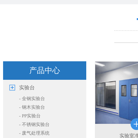
产品中心
实验台
- 全钢实验台
- 钢木实验台
- PP实验台
- 不锈钢实验台
- 废气处理系统
实验室