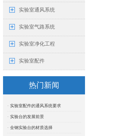
实验室通风系统
实验室气路系统
实验室净化工程
实验室配件
热门新闻
· 实验室配件的通风系统要求
· 实验台的发展前景
· 全钢实验台的材质选择